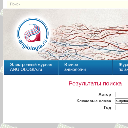
Электронный журнал
В мире
Жур
ANGIOLOGIA.ru
ангиологии
по а
Результаты поиска
Автор
Ключевые слова
Год