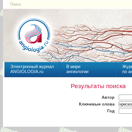
Электронный журнал
В мире
Жур
ANGIOLOGIA.ru
ангиологии
по а
Результаты поиска
Автор
Ключевые слова
Год