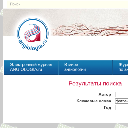
Электронный журнал
В мире
Жур
ANGIOLOGIA.ru
ангиологии
по а
Результаты поиска
Автор
Ключевые слова
Год