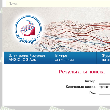
Электронный журнал
В мире
Жур
ANGIOLOGIA.ru
ангиологии
по а
Результаты поиска
Автор
Ключевые слова
Год