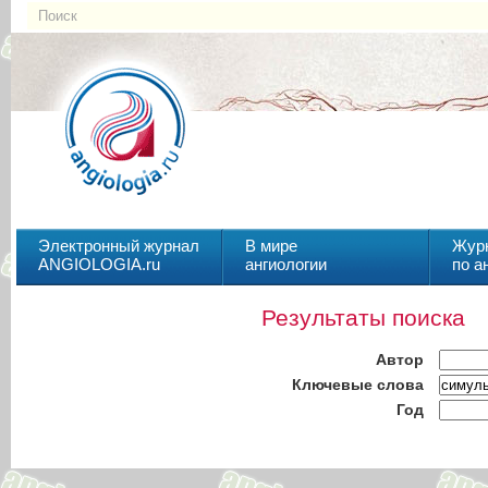
Электронный журнал
В мире
Жур
ANGIOLOGIA.ru
ангиологии
по а
Результаты поиска
Автор
Ключевые слова
Год