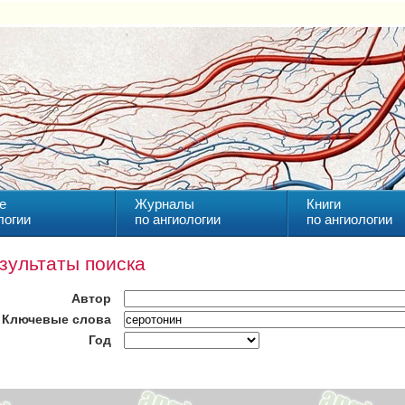
е
Журналы
Книги
логии
по ангиологии
по ангиологии
зультаты поиска
Автор
Ключевые слова
Год