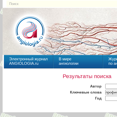
Электронный журнал
В мире
Жур
ANGIOLOGIA.ru
ангиологии
по а
Результаты поиска
Автор
Ключевые слова
Год