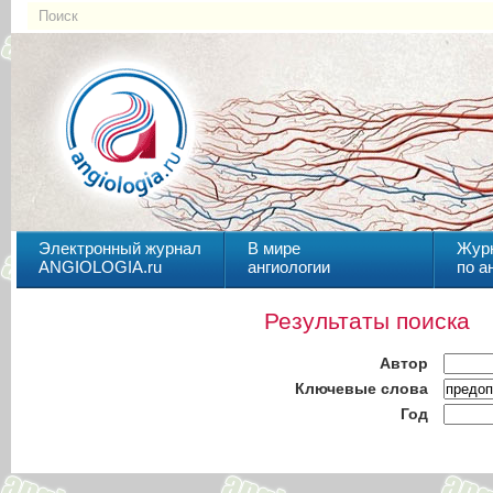
Электронный журнал
В мире
Жур
ANGIOLOGIA.ru
ангиологии
по а
Результаты поиска
Автор
Ключевые слова
Год