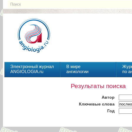
Электронный журнал
В мире
Жур
ANGIOLOGIA.ru
ангиологии
по а
Результаты поиска
Автор
Ключевые слова
Год