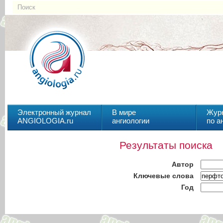
Электронный журнал
В мире
Жур
ANGIOLOGIA.ru
ангиологии
по а
Результаты поиска
Автор
Ключевые слова
Год