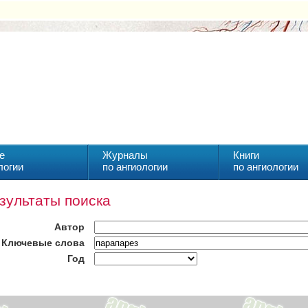
е
Журналы
Книги
логии
по ангиологии
по ангиологии
зультаты поиска
Автор
Ключевые слова
Год