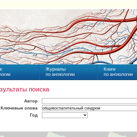
е
Журналы
Книги
логии
по ангиологии
по ангиологии
зультаты поиска
Автор
Ключевые слова
Год