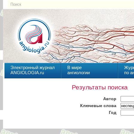
Электронный журнал
В мире
Жур
ANGIOLOGIA.ru
ангиологии
по а
Результаты поиска
Автор
Ключевые слова
Год