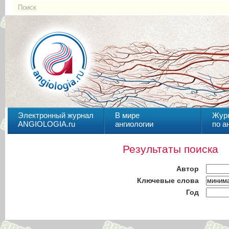
Электронный журнал
В мире
Жур
ANGIOLOGIA.ru
ангиологии
по а
Результаты поиска
Автор
Ключевые слова
Год