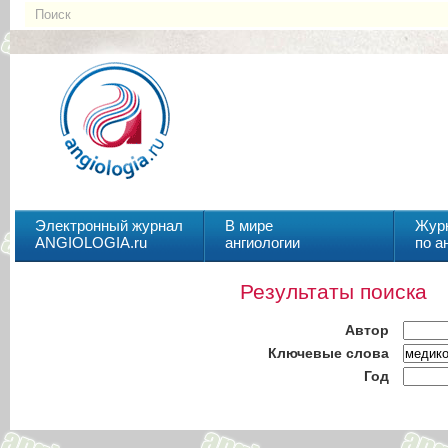
Электронный журнал
В мире
Жур
ANGIOLOGIA.ru
ангиологии
по а
Результаты поиска
Автор
Ключевые слова
Год