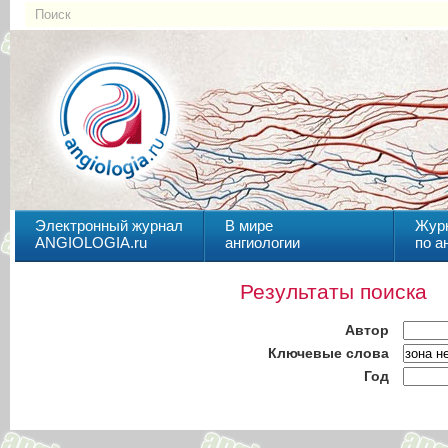
Электронный журнал
В мире
Жур
ANGIOLOGIA.ru
ангиологии
по а
Результаты поиска
Автор
Ключевые слова
Год