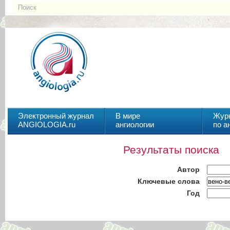
Электронный журнал
В мире
Жур
ANGIOLOGIA.ru
ангиологии
по а
Результаты поиска
Автор
Ключевые слова
Год