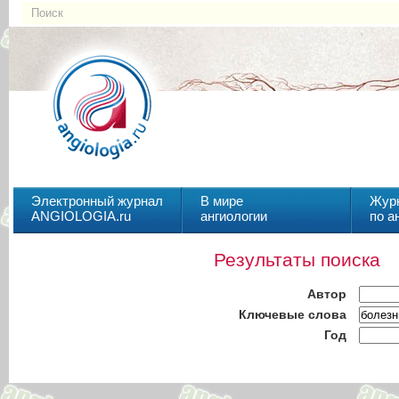
Электронный журнал
В мире
Жур
ANGIOLOGIA.ru
ангиологии
по а
Результаты поиска
Автор
Ключевые слова
Год