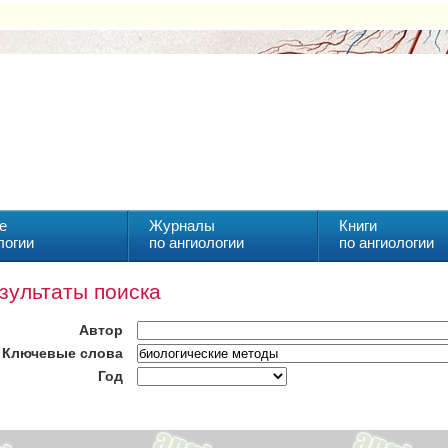
е
Журналы
Книги
логии
по ангиологии
по ангиологии
зультаты поиска
Автор
Ключевые слова
Год