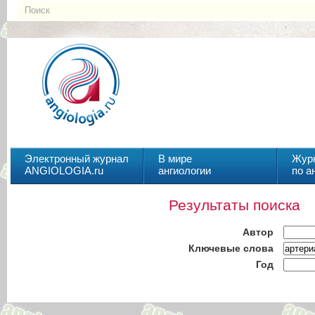
Электронный журнал
В мире
Жур
ANGIOLOGIA.ru
ангиологии
по а
Результаты поиска
Автор
Ключевые слова
Год