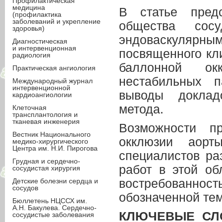
Профилактическая
медицина
В статье предс
(профилактика
заболеваний и укрепление
общества сос
здоровья)
эндоваскулярным
Диагностическая
и интервенционная
посвященного кл
радиология
баллонной ок
Практическая ангиология
нестабильных п
Международный журнал
интервенционной
выводы доклад
кардиоангиологии
метода.
Клеточная
трансплантология и
тканевая инженерия
Возможности пр
Вестник Национального
окклюзии аорт
медико-хирургического
Центра им. Н.И. Пирогова
специалистов ра
Грудная и сердечно-
работ в этой об
сосудистая хирургия
Детские болезни сердца и
востребованно
сосудов
обозначенной тем
Бюллетень НЦССХ им.
А.Н. Бакулева. Сердечно-
КЛЮЧЕВЫЕ СЛ
сосудистые заболевания