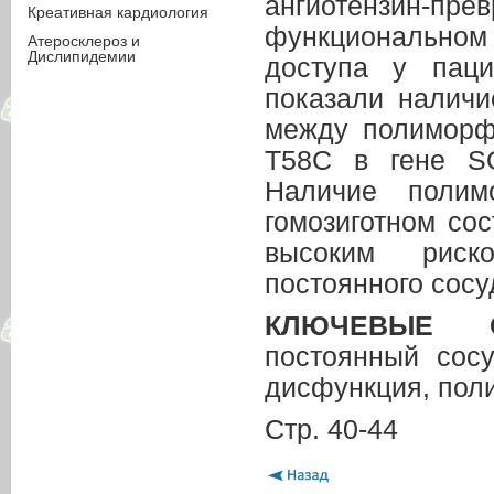
ангиотензин-
Креативная кардиология
функциональном
Атеросклероз и
Дислипидемии
доступа у паци
показали наличи
между полиморфи
T58C в гене SO
Наличие полим
гомозиготном со
высоким риско
постоянного сосу
КЛЮЧЕВЫЕ 
постоянный сосу
дисфункция, поли
Стр. 40-44