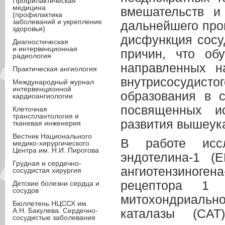
Профилактическая
медицина
вмешательств и
(профилактика
заболеваний и укрепление
дальнейшего про
здоровья)
дисфункция сосу
Диагностическая
и интервенционная
причин, что обу
радиология
направленных н
Практическая ангиология
внутрисосудисто
Международный журнал
интервенционной
образования в с
кардиоангиологии
посвященных ис
Клеточная
трансплантология и
развития вышеук
тканевая инженерия
Вестник Национального
В работе исс
медико-хирургического
Центра им. Н.И. Пирогова
эндотелина-1 (E
Грудная и сердечно-
ангиотензиногена
сосудистая хирургия
рецептора 1 
Детские болезни сердца и
сосудов
митохондриаль
Бюллетень НЦССХ им.
А.Н. Бакулева. Сердечно-
каталазы (CAT
сосудистые заболевания