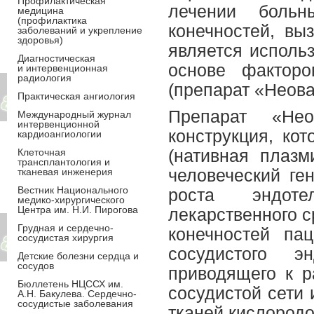
Профилактическая
лечении боль
медицина
(профилактика
конечностей, вы
заболеваний и укрепление
здоровья)
является исполь
Диагностическая
основе факторо
и интервенционная
радиология
(препарат «Неова
Практическая ангиология
Препарат «Нео
Международный журнал
интервенционной
конструкция, ко
кардиоангиологии
Клеточная
(нативная плаз
трансплантология и
тканевая инженерия
человеческий ге
Вестник Национального
роста эндоте
медико-хирургического
Центра им. Н.И. Пирогова
лекарственного 
Грудная и сердечно-
конечностей па
сосудистая хирургия
сосудистого э
Детские болезни сердца и
сосудов
приводящего к р
Бюллетень НЦССХ им.
сосудистой сети 
А.Н. Бакулева. Сердечно-
сосудистые заболевания
тканей кислород