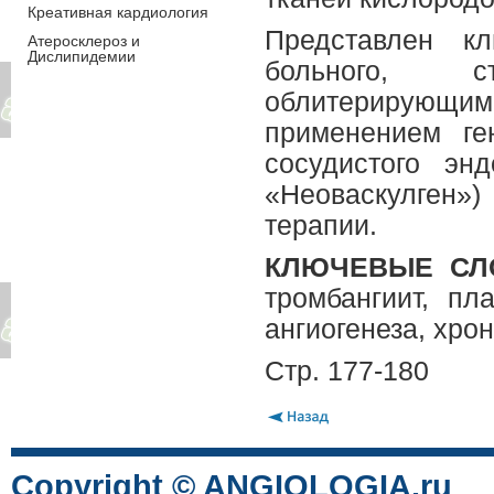
Креативная кардиология
Представлен кл
Атеросклероз и
Дислипидемии
больного, с
облитерирующим
применением ге
сосудистого эн
«Неоваскулген»)
терапии.
КЛЮЧЕВЫЕ СЛ
тромбангиит, пл
ангиогенеза, хро
Стр. 177-180
Copyright © ANGIOLOGIA.ru