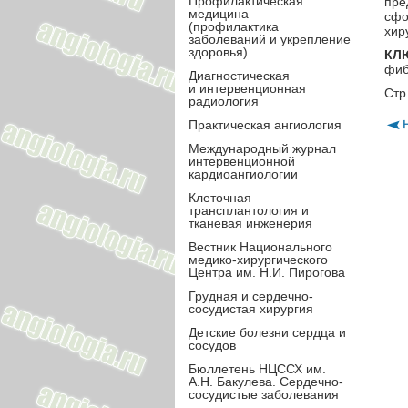
Профилактическая
пре
медицина
сфо
(профилактика
хир
заболеваний и укрепление
здоровья)
КЛ
фиб
Диагностическая
и интервенционная
Стр
радиология
Практическая ангиология
Международный журнал
интервенционной
кардиоангиологии
Клеточная
трансплантология и
тканевая инженерия
Вестник Национального
медико-хирургического
Центра им. Н.И. Пирогова
Грудная и сердечно-
сосудистая хирургия
Детские болезни сердца и
сосудов
Бюллетень НЦССХ им.
А.Н. Бакулева. Сердечно-
сосудистые заболевания