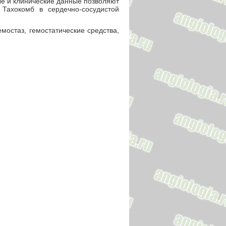
е и клинические данные позволяют
Тахокомб в сердечно-сосудистой
емостаз, гемостатические средства,