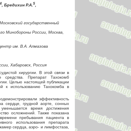
4
5
, Бредихин Р.А.
,
 Московский государственный
го Минобороны России, Москва,
ентр им. В.А. Алмазова
сии, Хабаровск, Россия
удистой хирургии. В этой связи в
е средства. Препарат Тахокомб
огии. Целью настоящей публикации
ий к использованию Тахокомба в
одемонстрировали эффективность
а сердце, грудной аорте, сонных
 уменьшается время достижения
ество осложнений. Также показана
 времени пребывания пациента в
ивного использования препарата
камер сердца, аэро- и лимфостаза,