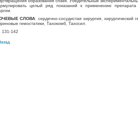
дотвращения образования спаек. Убедительные экспериментальны
рмулировать целый ряд показаний к применению препарата 
ургии.
ЮЧЕВЫЕ СЛОВА
: сердечно-сосудистая хирургия, хирургический г
риновые гемостатики, Тахокомб, Тахосил.
. 131-142