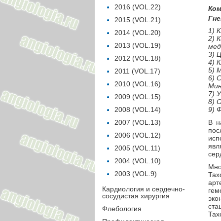
2016 (VOL.22)
Ком
Гне
2015 (VOL.21)
1) 
2014 (VOL.20)
2) 
2013 (VOL.19)
мед
3) 
2012 (VOL.18)
4) 
5) 
2011 (VOL.17)
6) 
2010 (VOL.16)
Мин
7) 
2009 (VOL.15)
8) 
2008 (VOL.14)
9) 
2007 (VOL.13)
В н
пос
2006 (VOL.12)
исп
явл
2005 (VOL.11)
сер
2004 (VOL.10)
Мно
2003 (VOL.9)
Тах
арт
Кардиология и сердечно-
гем
сосудистая хирургия
эко
ста
Флебология
Тах