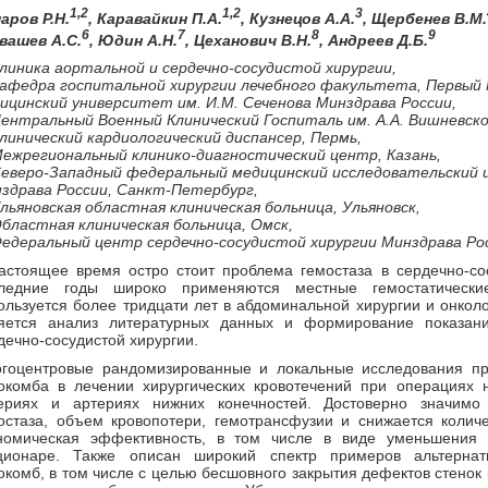
1,2
1,2
3
аров Р.Н.
, Каравайкин П.А.
, Кузнецов А.А.
, Щербенев В.М.
6
7
8
9
вашев А.С.
, Юдин А.Н.
, Цеханович В.Н.
, Андреев Д.Б.
Клиника аортальной и сердечно-сосудистой хирургии,
Кафедра госпитальной хирургии лечебного факультета, Первый
ицинский университет им. И.М. Сеченова Минздрава России,
Центральный Военный Клинический Госпиталь им. А.А. Вишневско
Клинический кардиологический диспансер, Пермь,
Межрегиональный клинико-диагностический центр, Казань,
Северо-Западный федеральный медицинский исследовательский ц
здрава России, Санкт-Петербург,
Ульяновская областная клиническая больница, Ульяновск,
Областная клиническая больница, Омск,
Федеральный центр сердечно-сосудистой хирургии Минздрава Рос
астоящее время остро стоит проблема гемостаза в сердечно-сос
ледние годы широко применяются местные гемостатически
ользуется более тридцати лет в абдоминальной хирургии и онкол
яется анализ литературных данных и формирование показан
дечно-сосудистой хирургии.
гоцентровые рандомизированные и локальные исследования пр
окомба в лечении хирургических кровотечений при операциях н
ериях и артериях нижних конечностей. Достоверно значимо
остаза, объем кровопотери, гемотрансфузии и снижается колич
номическая эффективность, в том числе в виде уменьшения
ционаре. Также описан широкий спектр примеров альтернат
окомб, в том числе с целью бесшовного закрытия дефектов стенок 