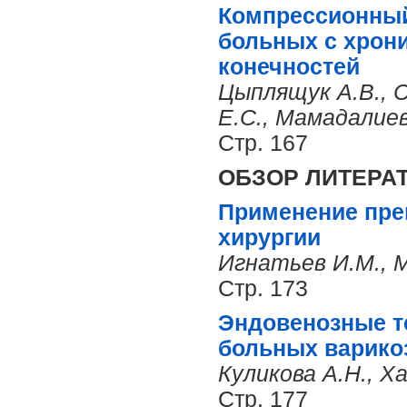
Компрессионный
больных с хрон
конечностей
Цыплящук А.В., 
Е.С., Мамадалиев
Стр. 167
ОБЗОР ЛИТЕРА
Применение пре
хирургии
Игнатьев И.М., 
Стр. 173
Эндовенозные т
больных варико
Куликова А.Н., Х
Стр. 177