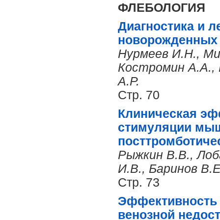
ФЛЕБОЛОГИЯ
Диагностика и л
новорожденных и
Нурмеев И.Н., М
Костромин А.А., 
А.Р.
Стр. 70
Клиническая эф
стимуляции мыш
посттромботиче
Рыжкин В.В., Лоб
И.В., Баринов В.Е
Стр. 73
Эффективность 
венозной недост