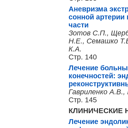
Аневризма экст
сонной артерии 
части
Зотов С.П., Щер
Н.Е., Семашко Т.В
К.А.
Стр. 140
Лечение больны
конечностей: э
реконструктивн
Гавриленко А.В.,
Стр. 145
КЛИНИЧЕСКИЕ
Лечение эндолик