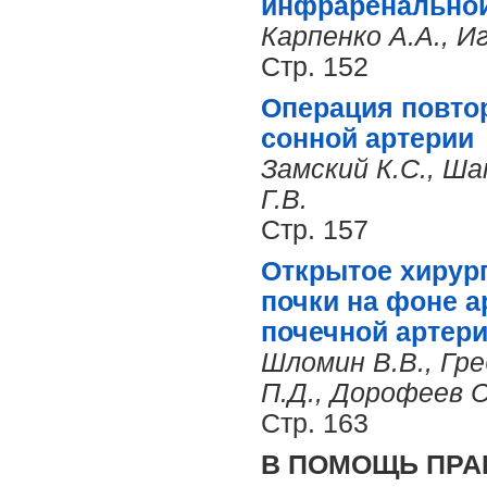
инфраренально
Карпенко А.А., И
Стр. 152
Операция повто
сонной артерии
Замский К.С., Ш
Г.В.
Стр. 157
Открытое хирург
почки на фоне а
почечной артер
Шломин В.В., Гре
П.Д., Дорофеев С
Стр. 163
В ПОМОЩЬ ПРА