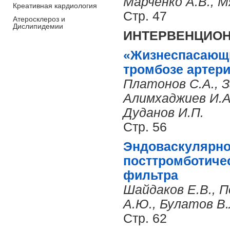
Марченко А.В., М
Креативная кардиология
Стр. 47
Атеросклероз и
Дислипидемии
ИНТЕРВЕНЦИОН
«Жизнеспасающи
тромбозе артери
Платонов С.А., З
Алимхаджиев И.А.
Дуданов И.П.
Стр. 56
Эндоваскулярно
посттромботичес
фильтра
Шайдаков Е.В., П
А.Ю., Булатов В.
Стр. 62