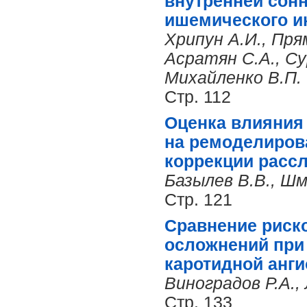
внутренней сонн
ишемического и
Хрипун А.И., Пря
Асратян С.А., Су
Михайленко В.П.
Стр. 112
Оценка влияния
на ремоделиров
коррекции рассл
Базылев В.В., Шм
Стр. 121
Сравнение риск
осложнений при
каротидной анг
Виноградов Р.А.,
Стр. 133