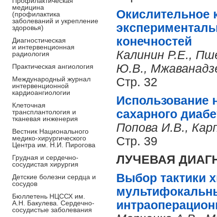
Профилактическая
медицина
Окислительное 
(профилактика
заболеваний и укрепление
эксперименталь
здоровья)
конечностей
Диагностическая
и интервенционная
Калинин Р.Е., Пш
радиология
Ю.В., Мжаванадз
Практическая ангиология
Международный журнал
Стр. 32
интервенционной
кардиоангиологии
Использование 
Клеточная
сахарного диабе
трансплантология и
тканевая инженерия
Попова И.В., Кар
Вестник Национального
медико-хирургического
Стр. 39
Центра им. Н.И. Пирогова
ЛУЧЕВАЯ ДИАГ
Грудная и сердечно-
сосудистая хирургия
Выбор тактики х
Детские болезни сердца и
сосудов
мультифокальны
Бюллетень НЦССХ им.
интраоперацион
А.Н. Бакулева. Сердечно-
сосудистые заболевания