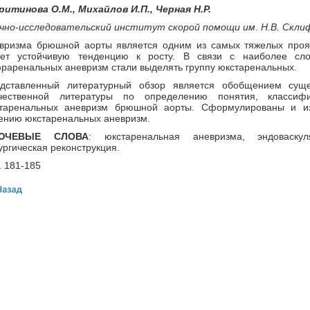
ритинова О.М., Михайлов И.П., Черная Н.Р.
чно-исследовательский институт скорой помощи им. Н.В. Склиф
вризма брюшной аорты является одним из самых тяжелых прояв
ет устойчивую тенденцию к росту. В связи с наиболее сло
раренальных аневризм стали выделять группу юкстаренальных.
дставленный литературный обзор является обобщением сущ
чественной литературы по определению понятия, классиф
таренальных аневризм брюшной аорты. Сформулированы и и
ению юкстаренальных аневризм.
ЮЧЕВЫЕ СЛОВА
: юкстаренальная аневризма, эндоваскул
ургическая реконструкция.
. 181-185