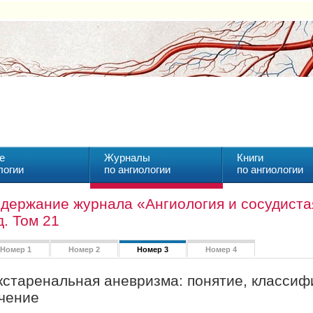
е
Журналы
Книги
логии
по ангиологии
по ангиологии
держание журнала «Ангиология и сосудистая
д. Том 21
Номер 1
Номер 2
Номер 3
Номер 4
старенальная аневризма: понятие, классифи
чение