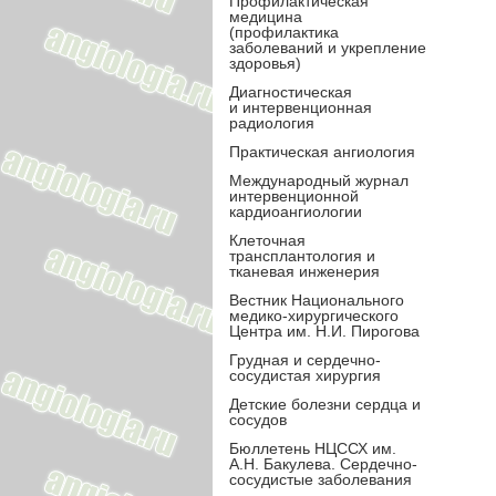
Профилактическая
медицина
(профилактика
заболеваний и укрепление
здоровья)
Диагностическая
и интервенционная
радиология
Практическая ангиология
Международный журнал
интервенционной
кардиоангиологии
Клеточная
трансплантология и
тканевая инженерия
Вестник Национального
медико-хирургического
Центра им. Н.И. Пирогова
Грудная и сердечно-
сосудистая хирургия
Детские болезни сердца и
сосудов
Бюллетень НЦССХ им.
А.Н. Бакулева. Сердечно-
сосудистые заболевания