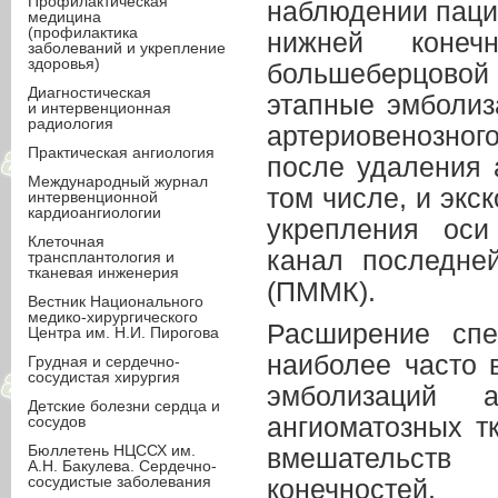
Профилактическая
наблюдении паци
медицина
(профилактика
нижней конеч
заболеваний и укрепление
здоровья)
большеберцово
Диагностическая
этапные эмболиз
и интервенционная
радиология
артериовенозног
Практическая ангиология
после удаления 
Международный журнал
том числе, и экс
интервенционной
кардиоангиологии
укрепления оси
Клеточная
канал последне
трансплантология и
тканевая инженерия
(ПММК).
Вестник Национального
медико-хирургического
Расширение спе
Центра им. Н.И. Пирогова
наиболее часто 
Грудная и сердечно-
сосудистая хирургия
эмболизаций 
Детские болезни сердца и
сосудов
ангиоматозных т
Бюллетень НЦССХ им.
вмешательств
А.Н. Бакулева. Сердечно-
сосудистые заболевания
конечностей.