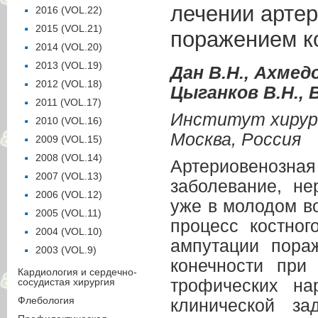
лечении артер
2016 (VOL.22)
2015 (VOL.21)
поражением к
2014 (VOL.20)
2013 (VOL.19)
Дан В.Н., Ахмедо
2012 (VOL.18)
Цыганков В.Н., 
2011 (VOL.17)
Институт хирург
2010 (VOL.16)
Москва, Россия
2009 (VOL.15)
2008 (VOL.14)
Артериовенозна
2007 (VOL.13)
заболевание, н
2006 (VOL.12)
уже в молодом во
2005 (VOL.11)
процесс костног
2004 (VOL.10)
ампутации пора
2003 (VOL.9)
конечности при
Кардиология и сердечно-
сосудистая хирургия
трофических на
Флебология
клинической за