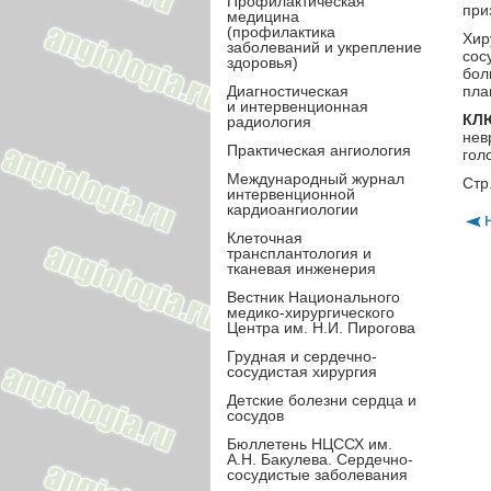
Профилактическая
при
медицина
(профилактика
Хир
заболеваний и укрепление
сос
здоровья)
бол
Диагностическая
пла
и интервенционная
КЛ
радиология
нев
Практическая ангиология
гол
Международный журнал
Стр
интервенционной
кардиоангиологии
Клеточная
трансплантология и
тканевая инженерия
Вестник Национального
медико-хирургического
Центра им. Н.И. Пирогова
Грудная и сердечно-
сосудистая хирургия
Детские болезни сердца и
сосудов
Бюллетень НЦССХ им.
А.Н. Бакулева. Сердечно-
сосудистые заболевания