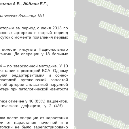
илов А.В., Эйдлин Е.Г.,
иническая больница №1
которым за период с июня 2013 по
сонных артериях в острый период
 суток с момента появления первых
 тяжести инсульта Национального
энкин. До операции у 18 больных
4 – по эверсионной методике. У 10
очетании с резекцией ВСА. Одному
ная эндартерэктомия и сонно-
астикой аутовенозной заплатой
нной артерии с пластикой наружной
тери при патологической извитости
ики отмечен у 46 (83%) пациентов.
гического дефицита, у 2 (4%) –
тки после операции от нарастания
тки от нарастания почечной и в
топсии не было зарегистрировано