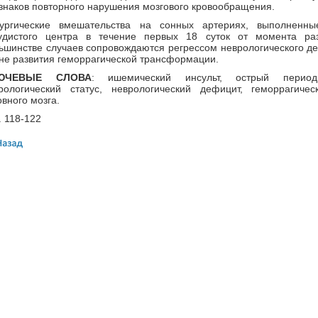
знаков повторного нарушения мозгового кровообращения.
ургические вмешательства на сонных артериях, выполненны
удистого центра в течение первых 18 суток от момента раз
ьшинстве случаев сопровождаются регрессом неврологического д
не развития геморрагической трансформации.
ЮЧЕВЫЕ СЛОВА
: ишемический инсульт, острый период,
рологический статус, неврологический дефицит, геморрагиче
овного мозга.
. 118-122