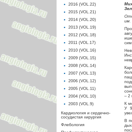
Мих
2016 (VOL.22)
Зел
2015 (VOL.21)
Отд
2014 (VOL.20)
им.
2013 (VOL.19)
Про
авг
2012 (VOL.18)
ише
2011 (VOL.17)
сим
2010 (VOL.16)
Нев
Инс
2009 (VOL.15)
нев
2008 (VOL.14)
Кар
бол
2007 (VOL.13)
пац
2006 (VOL.12)
под
вып
2005 (VOL.11)
сон
– 2
2004 (VOL.10)
К м
2003 (VOL.9)
У 9
Кардиология и сердечно-
уве
сосудистая хирургия
В п
Флебология
дых
пос