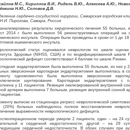
айлов М.С., Кириллов В.И., Ридель В.Ю., Алексеев А.Ю., Новож
ёнкина Н.Ю., Соловов Д.В.
еление сердечно-сосудистой хирургии, Самарская городская кл
 Н.И. Пирогова, Самара, Россия
анализированы результаты хирургического лечения 55 больных, 
уст 2014 г. было выполнено 56 реконструктивных операций на 
мического инсульта. Операции были проведены в сроки от 1 до 18
птомов ишемического инсульта.
рологический статус оценивался неврологом по шкале оценки
титута Здоровья (NIHSS, США) и по модифицированной шкале Р
рологический дефицит соответствовал 4 баллам по шкале Рэнкин.
отидная эндартерэктомия была выполнена 55 больным, из них у 2
ьных эверсионная каротидная эндартерэктомия выполнялась в с
иенту одномоментно была выполнена эверсионная каротид
ключичное шунтирование. Каротидная эндартерэктомия с пл
олнена у 11 пациентов. Резекция окклюзированной внутренней со
ной артерии выполнена 7 больным, резекция внутренней сонной ар
 пациентам.
оменту выписки из стационара регресс неврологической симптомат
 (20%) больных наблюдалось полное восстановление невроло
личение выраженности неврологического дефицита.
ослеоперационном периоде умерли 2 пациента: один – на 24 су
ательной и сердечной недостаточности, другой – на 29 су
ледующем сердечной недостаточности. В обоих случаях при ау