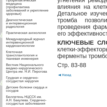
угнетения ремод
Профилактическая
медицина
влияния на клет
(профилактика
заболеваний и укрепление
Детальное изуче
здоровья)
тромба позвол
Диагностическая
и интервенционная
проведения фарм
радиология
его эффективност
Практическая ангиология
Международный журнал
КЛЮЧЕВЫЕ СЛ
интервенционной
кардиоангиологии
клетки-эффектор
Клеточная
ферменты тромбо
трансплантология и
тканевая инженерия
Стр. 83-88
Вестник Национального
медико-хирургического
Центра им. Н.И. Пирогова
Грудная и сердечно-
сосудистая хирургия
Детские болезни сердца и
сосудов
Бюллетень НЦССХ им.
А.Н. Бакулева. Сердечно-
сосудистые заболевания