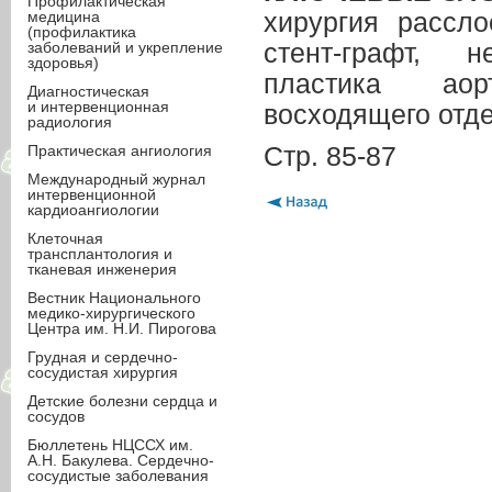
Профилактическая
медицина
хирургия рассло
(профилактика
заболеваний и укрепление
стент-графт, н
здоровья)
пластика аор
Диагностическая
и интервенционная
восходящего отде
радиология
Практическая ангиология
Стр. 85-87
Международный журнал
интервенционной
кардиоангиологии
Клеточная
трансплантология и
тканевая инженерия
Вестник Национального
медико-хирургического
Центра им. Н.И. Пирогова
Грудная и сердечно-
сосудистая хирургия
Детские болезни сердца и
сосудов
Бюллетень НЦССХ им.
А.Н. Бакулева. Сердечно-
сосудистые заболевания