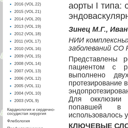
аорты I типа:
2016 (VOL.22)
2015 (VOL.21)
эндоваскуляр
2014 (VOL.20)
2013 (VOL.19)
Зинец М.Г., Ива
2012 (VOL.18)
НИИ комплексных
2011 (VOL.17)
заболеваний СО 
2010 (VOL.16)
2009 (VOL.15)
Представлены р
2008 (VOL.14)
пациентом с р
2007 (VOL.13)
выполнено дву
2006 (VOL.12)
протезирование в
2005 (VOL.11)
эндопротезирован
2004 (VOL.10)
Для окклюзии 
2003 (VOL.9)
попавшей в з
Кардиология и сердечно-
сосудистая хирургия
использовалось 
Флебология
КЛЮЧЕВЫЕ СЛ