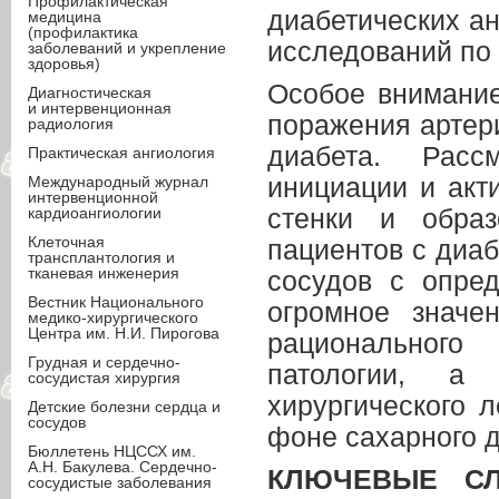
Профилактическая
диабетических а
медицина
(профилактика
исследований по 
заболеваний и укрепление
здоровья)
Особое внимание
Диагностическая
и интервенционная
поражения артер
радиология
диабета. Рас
Практическая ангиология
Международный журнал
инициации и акт
интервенционной
кардиоангиологии
стенки и образ
Клеточная
пациентов с диаб
трансплантология и
тканевая инженерия
сосудов с опре
Вестник Национального
огромное значе
медико-хирургического
Центра им. Н.И. Пирогова
рационального
Грудная и сердечно-
патологии, а
сосудистая хирургия
хирургического 
Детские болезни сердца и
сосудов
фоне сахарного д
Бюллетень НЦССХ им.
А.Н. Бакулева. Сердечно-
КЛЮЧЕВЫЕ С
сосудистые заболевания