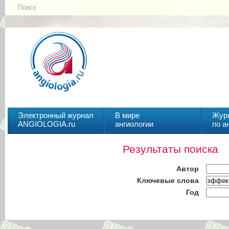
Электронный журнал
В мире
Жур
ANGIOLOGIA.ru
ангиологии
по а
Результаты поиска
Автор
Ключевые слова
Год