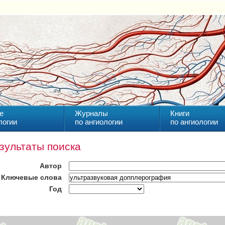
е
Журналы
Книги
логии
по ангиологии
по ангиологии
зультаты поиска
Автор
Ключевые слова
Год