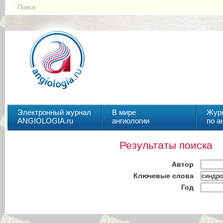
Электронный журнал
В мире
Жур
ANGIOLOGIA.ru
ангиологии
по а
Результаты поиска
Автор
Ключевые слова
Год