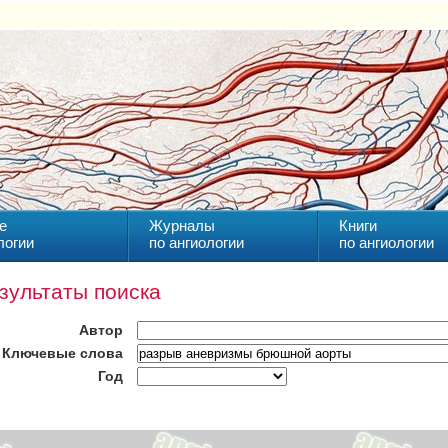
е
Журналы
Книги
логии
по ангиологии
по ангиологии
зультаты поиска
Автор
Ключевые слова
Год