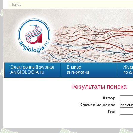
Электронный журнал
В мире
Жур
ANGIOLOGIA.ru
ангиологии
по а
Результаты поиска
Автор
Ключевые слова
Год