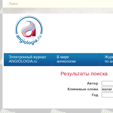
Электронный журнал
В мире
Жур
ANGIOLOGIA.ru
ангиологии
по а
Результаты поиска
Автор
Ключевые слова
Год