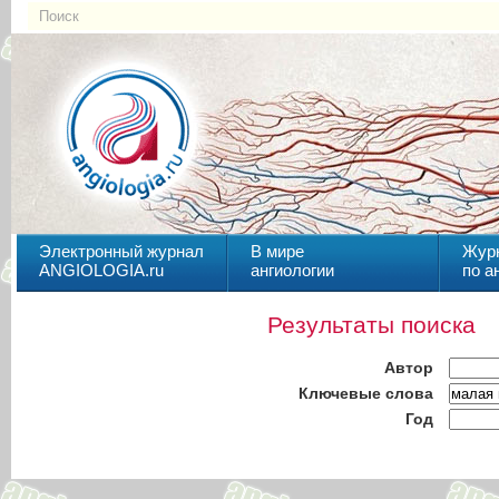
Электронный журнал
В мире
Жур
ANGIOLOGIA.ru
ангиологии
по а
Результаты поиска
Автор
Ключевые слова
Год