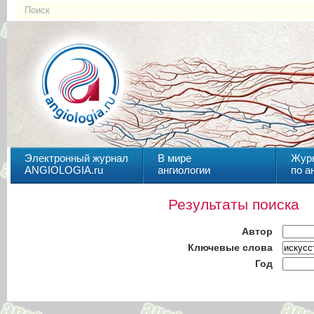
Электронный журнал
В мире
Жур
ANGIOLOGIA.ru
ангиологии
по а
Результаты поиска
Автор
Ключевые слова
Год