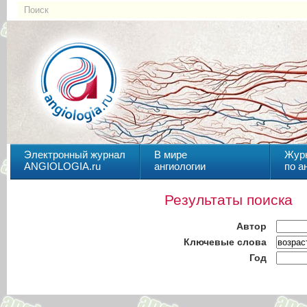
Электронный журнал
В мире
Жур
ANGIOLOGIA.ru
ангиологии
по а
Результаты поиска
Автор
Ключевые слова
Год