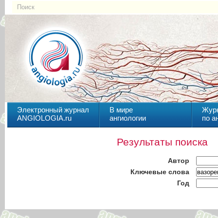
Электронный журнал
В мире
Жур
ANGIOLOGIA.ru
ангиологии
по а
Результаты поиска
Автор
Ключевые слова
Год