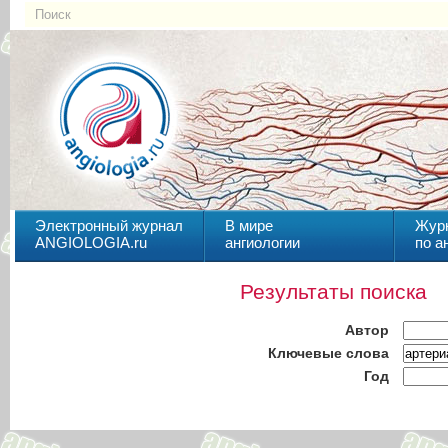
Электронный журнал
В мире
Жур
ANGIOLOGIA.ru
ангиологии
по а
Результаты поиска
Автор
Ключевые слова
Год