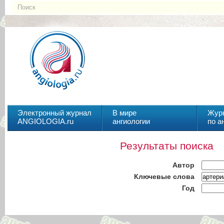
Электронный журнал
В мире
Жур
ANGIOLOGIA.ru
ангиологии
по а
Результаты поиска
Автор
Ключевые слова
Год