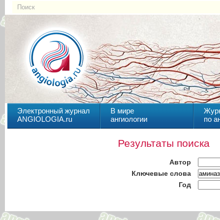
Электронный журнал
В мире
Жур
ANGIOLOGIA.ru
ангиологии
по а
Результаты поиска
Автор
Ключевые слова
Год