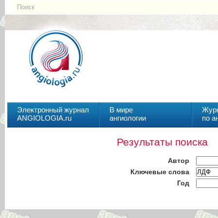
Электронный журнал
В мире
Жур
ANGIOLOGIA.ru
ангиологии
по а
Результаты поиска
Автор
Ключевые слова
Год